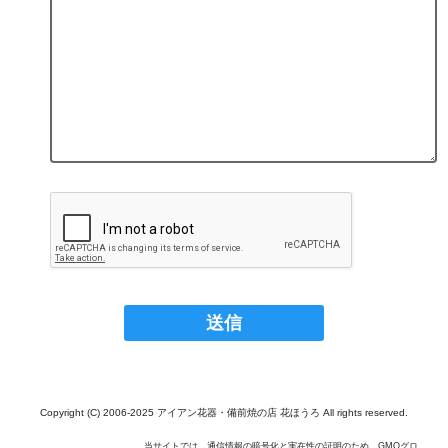
Copyright (C) 2006-2025 アイアン花器・備前焼の店 花ほうろ All rights reserved.
当サイトでは、通信情報の暗号化と実在性の証明のため、GMOグロ